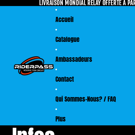
LIVRAISON MONDIAL RELAY OFFERTE À PAR
LIVRAISON MONDIAL RELAY OFFERTE À PAR
Accueil
Catalogue
Ambassadeurs
Contact
Qui Sommes-Nous? / FAQ
Plus