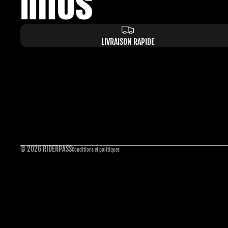
Infos
LIVRAISON RAPIDE
Politique de confidentialité
Politique de remboursement
Conditions d’utilisation
Mentions légales
Politique d’expédition
Coordonnées
© 2026
RIDERPASS
Conditions et politiques